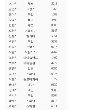
이다*
체코
5013
김민*
프랑스
1766
권미*
독일
1088
최영*
독일
4699
강민*
체코
8600
오현*
이탈리아
5147
윤별*
벨기에
5351
박경*
독일
5259
한지*
프랑스
6715
이현*
이탈리아
4262
조현*
아이슬란드
1409
최재*
아이슬란드
4272
권준*
일본
0680
최소*
스페인
6375
이진*
슬로바키아
1827
황대*
대만
9330
정예*
대만
9003
박시*
독일
8004
박세*
스페인
8113
박세*
스페인
6011