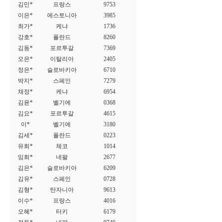
김민*
프랑스
9753
이은*
에스토니아
3985
최가*
케냐
1736
강호*
폴란드
8260
김동*
포르투갈
7369
오은*
이탈리아
2405
정은*
슬로바키아
6710
박지*
스페인
7279
채정*
케냐
6954
김윤*
벨기에
0368
김요*
포르투갈
4615
이*
벨기에
3180
김세*
폴란드
0223
유희*
체코
1014
임희*
네팔
2677
김은*
슬로바키아
6209
김유*
스페인
0728
김형*
탄자니아
9613
이수*
프랑스
4016
오혜*
터키
6179