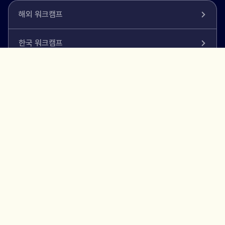
해외 워크캠프
한국 워크캠프
청소년 워크캠프
비용 및 절차 안내
FAQ
WORKCAMP.ORG
국제워크캠프기구 | 대표 : 염진수 | 고유번호 : 105-82-65584