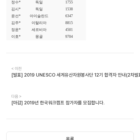
정수*
독일
1755
김시*
독일
1538
윤선*
아이슬란드
6347
김주*
이탈리아
8815
정윤*
세르비아
4501
이호*
몽골
9704
< 이전
[발표] 2019 UNESCO 세계유산자원봉사단 12기 합격자 안내(2차발
다음 >
[마감] 2019년 한국워크캠프 참가자를 모집합니다.
목록