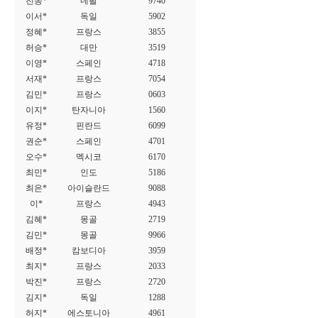
전동*
네팔
9740
이서*
독일
5902
정혜*
프랑스
3855
허승*
대만
3519
이영*
스페인
4718
서재*
프랑스
7054
김민*
프랑스
0603
이지*
탄자니아
1560
유정*
핀란드
6099
권순*
스페인
4701
오수*
멕시코
6170
최민*
인도
5186
최은*
아이슬란드
9088
이*
프랑스
4943
김혜*
몽골
2719
김민*
몽골
9966
배정*
캄보디아
3959
최지*
프랑스
2033
박진*
프랑스
2720
김지*
독일
1288
허지*
에스토니아
4961