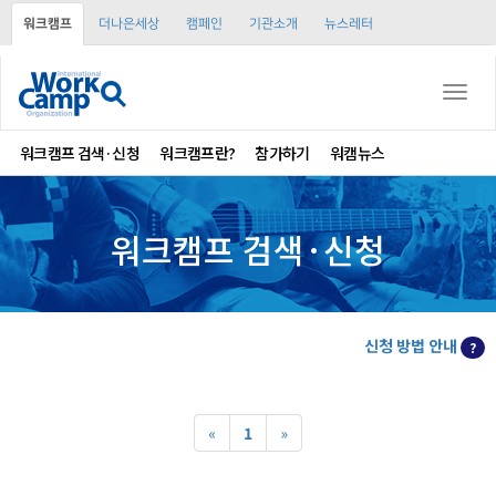
워크캠프
더나은세상
캠페인
기관소개
뉴스레터
Togg
navi
워크캠프 검색·신청
워크캠프란?
참가하기
워캠뉴스
워크캠프 검색·신청
신청 방법 안내
?
«
1
»