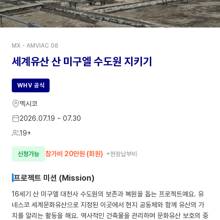
MX - AMVIAC 06
세계유산 산 미구엘 수도원 지키기
WHV 공식
멕시코
2026.07.19 ~ 07.30
19+
참가비 20만원 (회원)
신청가능
+현장납부비
예술로 꾸미는 베네치안 여름 축제
핀란드
19+
프로젝트 미션 (Mission)
2026.08.23 ~ 09.02
16세기 산 미구엘 대천사 수도원의 보존과 복원을 돕는 프로젝트예요. 유
축제기획
예술활동
핀란드마을
네스코 세계문화유산으로 지정된 이곳에서 현지 공동체와 함께 유산의 가
치를 알리는 활동을 해요. 역사적인 건축물을 관리하며 문화유산 보호의 중