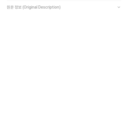
원문 정보 (Original Description)
역사의 흔적 위에 세우는 평화의 기억
독일
19+
2026.08.24 ~ 09.04
역사보존
추모공원조성
독일호수마을
NIG07
신청가능