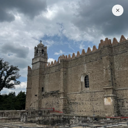
LOGIN
나만의 워크캠프 찾기
전 세계 100여 개국에서 진행되는 다양한 워크캠프를 찾아보세요.
캠프 찾기
관심 캠프
신청서 작성
0
언제 갈까?
어디로 갈까?
뭐해 볼까?
얼마나 있을까?
전체 필터
총
102
개
신청가능
한국
2인 이상