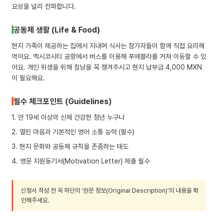
요성을 널리 전파합니다.
ALLI11
신청가능
공동체 생활 (Life & Food)
빛의 축제와 자선 음악회
현지 가족이 제공하는 집에서 지내며 식사는 참가자들이 함께 직접 요리해
스페인
19-30
먹어요. 멕시코시티 공항에서 버스를 이용해 푸에블라를 거쳐 이동할 수 있
어요. 개인 위생을 위해 침낭을 꼭 챙겨주시고 현지 납부금 4,000 MXN
2026.08.23 ~ 09.03
이 필요해요.
음악축제
자선활동
스페인문화
필수 체크포인트 (Guidelines)
SVI-GA-1504-26
신청가능
1. 만 19세 이상의 신체 건강한 청년 누구나
2. 열린 마음과 기본적인 영어 소통 능력 (필수)
3. 현지 문화와 공동체 규칙을 존중하는 태도
4. 영문 지원동기서(Motivation Letter) 제출 필수
신청서 작성 전 꼭 하단의 '원문 정보(Original Description)'의 내용을 확
인해주세요.