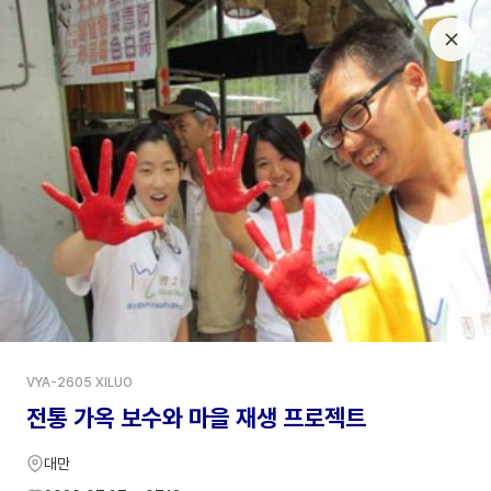
LOGIN
나만의 워크캠프 찾기
전 세계 100여 개국에서 진행되는 다양한 워크캠프를 찾아보세요.
캠프 찾기
관심 캠프
신청서 작성
0
VYA-2605 XILUO
언제 갈까?
어디로 갈까?
뭐해 볼까?
전통 가옥 보수와 마을 재생 프로젝트
얼마나 있을까?
전체 필터
대만
총
109
개
신청가능
한국
2인 이상