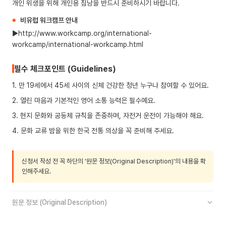
문화교류
어르신돌봄
전통축제
개인 위생을 위해 개인용 침낭을 반드시 준비하시기 바랍니다.
비유럽 워크캠프 안내
VYA-2602DZ
신청가능
▶http://www.workcamp.org/international-
workcamp/international-workcamp.html
WHV 공식
필수 체크포인트 (Guidelines)
1. 만 19세에서 45세 사이의 신체 건강한 청년 누구나 참여할 수 있어요.
2. 열린 마음과 기본적인 영어 소통 능력은 필수예요.
3. 현지 문화와 공동체 규칙을 존중하며, 자전거 운전이 가능해야 해요.
4. 문화 교류 밤을 위한 한국 전통 의상을 꼭 준비해 주세요.
신청서 작성 전 꼭 하단의 '원문 정보(Original Description)'의 내용을 확
인해주세요.
원문 정보 (Original Description)
아유타야 강변 문화유산 탐구