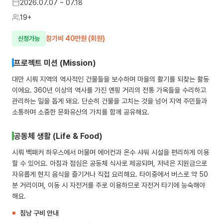
2026.07.07 ~ 07.18
19+
참가비 40만원 (회원)
신청가능
프로젝트 미션 (Mission)
대만 시뤄 지역의 역사적인 건물들을 보수하며 마을의 활기를 되찾는 활동
이에요. 360년 이상의 역사를 가진 옌핑 거리의 전통 가옥들을 수리하고
관리하는 일을 돕게 돼요. 단순히 건물을 고치는 것을 넘어 지역 주민들과
소통하며 소중한 문화유산의 가치를 함께 공유해요.
공동체 생활 (Life & Food)
시뤄 백패커 하우스에서 머물며 에어컨과 온수 샤워 시설을 편리하게 이용
할 수 있어요. 아침과 점심은 공동체 식사로 제공되며, 저녁은 지원금으로
자유롭게 현지 음식을 즐기거나 직접 요리해요. 타이중에서 버스로 약 50
전통 사찰에서 즐기는 할로윈
분 거리이며, 이동 시 자전거를 주로 이용하므로 자전거 타기에 능숙해야
대만
19+
해요.
2026.08.20 ~ 08.29
침낭 구비 안내