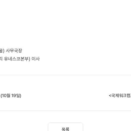
울) 사무국장
리 유네스코본부) 이사
10월 19일)
<국제워크캠프
목록